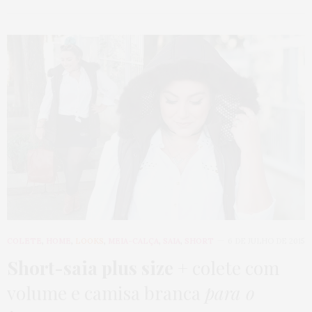
COLETE
,
HOME
,
LOOKS
,
MEIA-CALÇA
,
SAIA
,
SHORT
6 DE JULHO DE 2015
Short-saia plus size
+ colete com
volume e camisa branca
para o