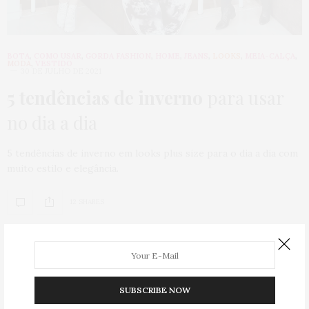
BOTA
,
COMO USAR
,
GORDA FASHION
,
HOME
,
JEANS
,
LOOKS
,
MEIA-CALÇA
,
MODA
,
VESTIDO
30 DE JULHO DE 2021
5 tendências de inverno
para usar
no dia a dia
5 tendências de inverno em looks plus size para o dia a dia com
muito estilo e elegância.
12 SHARES
SUBSCRIBE NOW