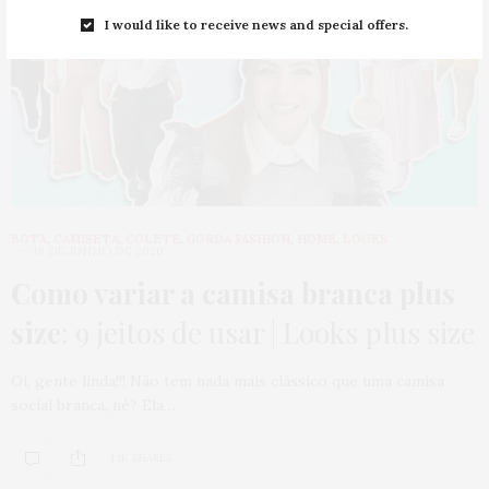
I would like to receive news and special offers.
BOTA
,
CAMISETA
,
COLETE
,
GORDA FASHION
,
HOME
,
LOOKS
18 DE JUNHO DE 2020
Como variar a camisa branca plus
size
: 9 jeitos de usar | Looks plus size
Oi, gente linda!!! Não tem nada mais clássico que uma camisa
social branca, né? Ela…
1.1K SHARES