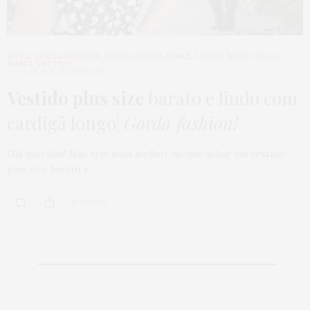
BOTA
,
GORDA FASHION
,
GORDA PODE?
,
HOME
,
LOOKS
,
MEIA-CALÇA
,
PUBLI
,
VESTIDO
11 DE AGOSTO DE 2015
Vestido plus size
barato e lindo com
cardigã longo|
Gorda fashion!
Olá queridas! Não tem nada melhor do que achar um vestido
plus size barato e…
42 SHARES