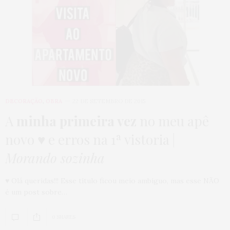
DECORAÇÃO
,
OBRA
22 DE SETEMBRO DE 2015
A
minha primeira vez
no meu apê
novo ♥ e erros na 1ª vistoria |
Morando sozinha
♥ Olá queridas!!! Esse título ficou meio ambíguo, mas esse NÃO
é um post sobre…
0 SHARES