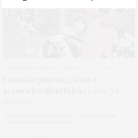
GORDA FASHION
,
HOME
,
LOOKS
,
VESTIDO
5 DE DEZEMBRO DE 2017
Camisão plus size, tênis e
acessórios divertidos
|
Looks Ju
Romano
Ahhh, que delícia usar tênis DEOS \o/ Sério, nada mais
confortável do que esse camisão…
0 SHARES