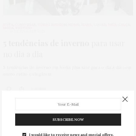
BOTA
,
COMO USAR
,
GORDA FASHION
,
HOME
,
JEANS
,
LOOKS
,
MEIA-CALÇA
,
MODA
,
VESTIDO
30 DE JULHO DE 2021
5 tendências de inverno
para usar
no dia a dia
5 tendências de inverno em looks plus size para o dia a dia com
muito estilo e elegância.
12 SHARES
SUBSCRIBE NOW
I would like to receive news and special offers.