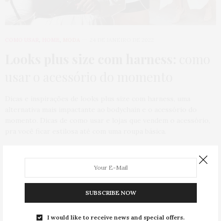
COMO USAR
,
HOME
,
MODA
24 DE JANEIRO DE 2022
Looks plus size com harness:
como
usar o acessório do momento
Dicas e inspirações de looks plus size com harness, uma
alternativa mais impactante ao bodychain e o acessório do
momento. Dicas de como usar e lojas que vendem o acessório,
pra você ficar estilosa até com uma roupa básica.
472 SHARES
SUBSCRIBE NOW
I would like to receive news and special offers.