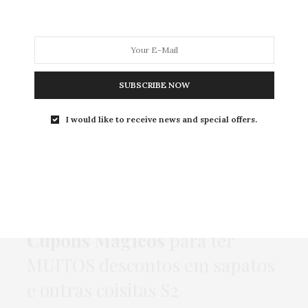
MODA
MODA MASCULINA
BELEZA
SOBRE
SUBSCRIBE NOW
I would like to receive news and special offers.
Tag:
COLCCI
COMPRAS
,
DIÁRIO DA JU
,
HOME
,
MODA
,
PUBLI
29 DE JULHO DE 2015
Cupons Mágicos
para ter
MUITOS descontos em sapatos
e outras coisitas S2