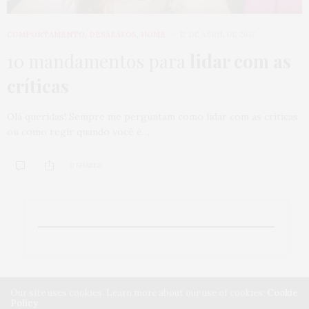
COMPORTAMENTO
,
DESABAFOS
,
HOME
12 DE ABRIL DE 2017
10 mandamentos para
lidar com as
críticas
Olá queridas! Sempre me perguntam como lidar com as críticas
ou como regir quando você é…
0 SHARES
Our site uses cookies. Learn more about our use of cookies:
Cookie
Policy