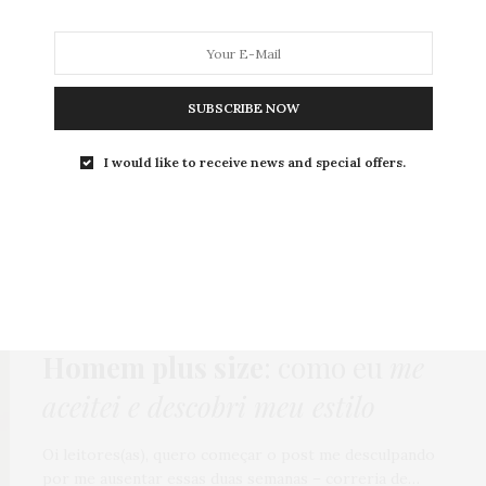
SUBSCRIBE NOW
MODA
MODA MASCULINA
BELEZA
SOBRE
I would like to receive news and special offers.
Tag:
COMO ME ASSUMI
HOME
,
MODA MASCULINA
9 DE DEZEMBRO DE 2015
Homem plus size
: como eu
me
aceitei e descobri meu estilo
Oi leitores(as), quero começar o post me desculpando
por me ausentar essas duas semanas – correria de…