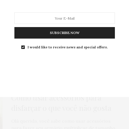
SUBSCRIBE NOW
MODA
MODA MASCULINA
BELEZA
SOBRE
I would like to receive news and special offers.
g:
COMO USAR ACESSÓRI
COMO USAR
,
MODA
,
PUBLI
14 DE OUTUBRO DE 2014
Como usar acessórios para
disfarçar o que você não gosta
Olá querida, você sabe como usar acessórios
para fazer seu armário multiplicar de tamanho