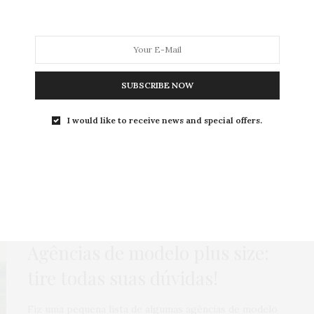
MODA
MODA MASCULINA
BELEZA
SOBRE
SUBSCRIBE NOW
I would like to receive news and special offers.
Tag:
COMPOSITE
MODA
,
ROTEIROS
3 DE OUTUBRO DE 2013
Agências de modelo plus size:
tire todas suas dúvidas!
Fiz uma pequena lista de algumas agências de modelo