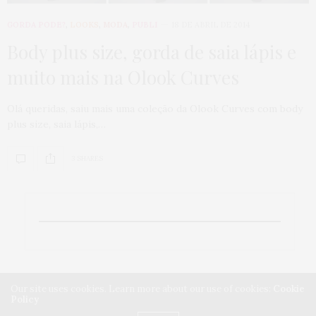
GORDA PODE?
,
LOOKS
,
MODA
,
PUBLI
18 DE ABRIL DE 2014
Body plus size, gorda de saia lápis e
muito mais na Olook Curves
Olá queridas, saiu mais uma coleção da Olook Curves com body
plus size, saia lápis,…
3 SHARES
Our site uses cookies. Learn more about our use of cookies:
Cookie
Policy