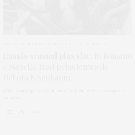
ENSAIOS INSPIRADORES
,
HOME
,
MODA
6 DE JULHO DE 2017
Ensaio sensual plus size
: Ju Romano
e Isabella Trad pelas lentes de
Débora Nisenbaum
OMG! Abaixa que é tiro de amor próprio! ♥ Vesti a coragem e
fui fazer…
18 SHARES