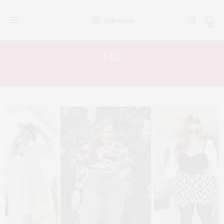
0
Tag:
COW PRINT