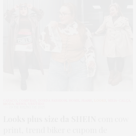
CASACO
,
COMPRAS
,
GORDA FASHION
,
HOME
,
JEANS
,
LOOKS
,
MEIA-CALÇA
,
MODA
,
NEWS
,
VESTIDO
29 DE JULHO DE 2025
Looks plus size da SHEIN
com cow
print, trend biker e cupom de