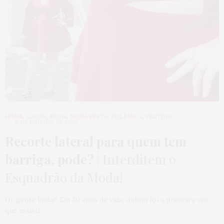
HOME
,
LOOKS
,
MODA
,
MODA FESTA
,
POLÊMICA
,
VESTIDO
6 DE JANEIRO DE 2020
Recorte lateral para quem tem
barriga, pode?
| Interditem o
Esquadrão da Moda!
Oi, gente linda!!! Em 30 anos de vida, ontem foi a primeira vez
que assisti…