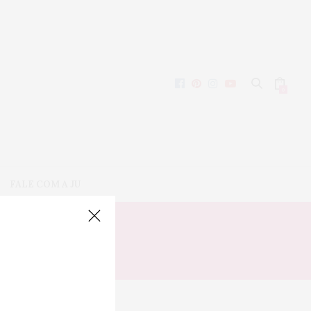
0
FALE COM A JU