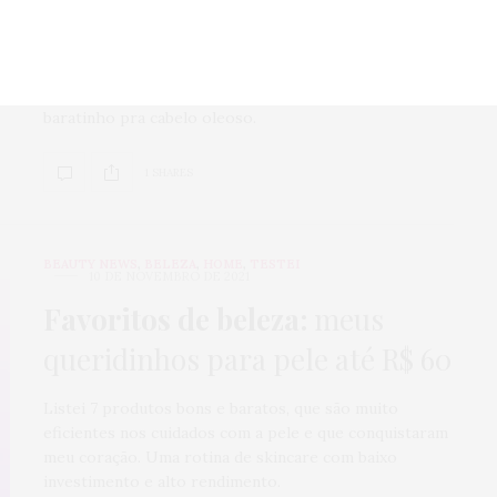
Produtos de beleza que impactaram minha vida
positivamente e ganharam espaço fixo na minha
penteadeira. Tem indicação de produtos pra espinha
até protetor solar com cor e shampoo bom e
baratinho pra cabelo oleoso.
1 SHARES
BEAUTY NEWS
,
BELEZA
,
HOME
,
TESTEI
10 DE NOVEMBRO DE 2021
Favoritos de beleza:
meus
queridinhos para pele até R$ 60
Listei 7 produtos bons e baratos, que são muito
eficientes nos cuidados com a pele e que conquistaram
meu coração. Uma rotina de skincare com baixo
investimento e alto rendimento.