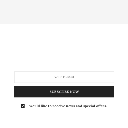
MODA
MODA MASCULINA
BELEZA
SOBRE
Tag:
CREAMY
BEAUTY NEWS
,
BELEZA
,
COMPRAS
,
HOME
,
ONLINE
,
TESTEI
25 DE JANEIRO DE 2024
SUBSCRIBE NOW
Produtos de beleza
que não
I would like to receive news and special offers.
prometeram NADA e
entregaram TUDO!