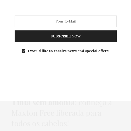
MODA
MODA MASCULINA
BELEZA
SOBRE
SUBSCRIBE NOW
I would like to receive news and special offers.
Tag:
CRESPO
BEAUTY NEWS
,
BELEZA
,
HOME
,
PUBLI
3 DE AGOSTO DE 2017
Tinta sem amônia
: conheça a
Maxton Free liberada para
todos os cabelos!