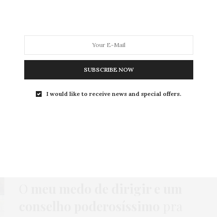
MODA
MODA MASCULINA
BELEZA
SOBRE
SUBSCRIBE NOW
ag:
#DECARONACOMELAS
I would like to receive news and special offers.
SPETROBRAS).#CADACO
COMPORTAMENTO
,
DESABAFOS
,
HOME
,
PUBLI
30 DE NOVEMBRO DE 2017
O
meu medo de dirigir e um
conselho poderosíssimo
pra