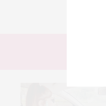
TODOS
LOOKS
T
#POSTO