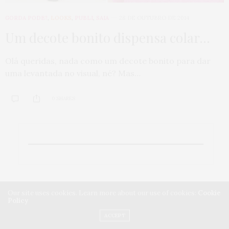
GORDA PODE?
,
LOOKS
,
PUBLI
,
SAIA
28 DE OUTUBRO DE 2014
Um decote bonito dispensa colar…
Olá queridas, nada como um decote bonito para dar
uma levantada no visual, né? Mas…
0 SHARES
Our site uses cookies. Learn more about our use of cookies:
Cookie
Policy
ACCEPT