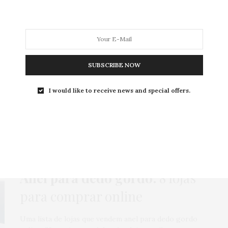
MODA
MODA MASCULINA
BELEZA
SOBRE
SUBSCRIBE NOW
I would like to receive news and special offers.
Tag:
DEDO GORDINHO
COMO USAR
,
COMPRAS
,
HOME
,
MODA
,
ONLINE
,
ROTEIROS
31 DE JULHO DE 2021
Anel para dedo gordo:
8 lojas
para comprar online
Uma lista de lojas que vendem anel para dedo gordo