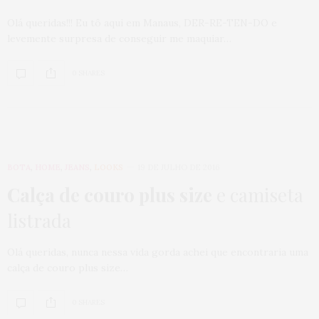
Olá queridas!!! Eu tô aqui em Manaus, DER-RE-TEN-DO e
levemente surpresa de conseguir me maquiar…
0 SHARES
BOTA
,
HOME
,
JEANS
,
LOOKS
19 DE JULHO DE 2016
Calça de couro plus size
e camiseta
listrada
Olá queridas, nunca nessa vida gorda achei que encontraria uma
calça de couro plus size…
0 SHARES