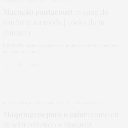
HOME
,
LOOKS
,
MACACÃO
3 DE OUTUBRO DE 2017
Macacão pantacourt
: o auge do
conforto na moda | Looks da Ju
Romano
BEO TEUS! Alguém segura essa moda do conforto e não deixa
ela ir embora nunca…
0 SHARES
BEAUTY NEWS
,
BELEZA
,
HOME
,
TESTEI
11 DE MAIO DE 2017
Maquiagem para o calor
: como eu
tô sobrevivendo a Manaus!