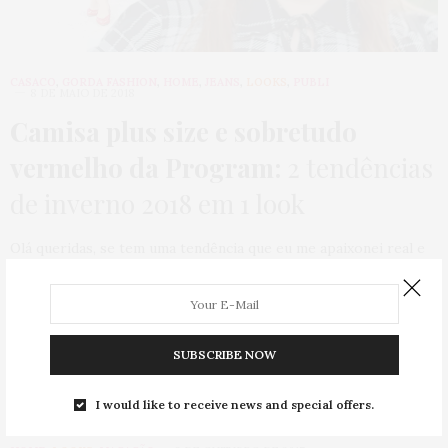
CASACO
,
GORDA FASHION
,
HOME
,
JEANS
,
LOOKS
,
PUBLI
8 DE MAIO DE 2018
Camisa plus size e sobretudo
vermelho da Program:
2 tendências
de inverno 2018 em 1 look
Olá queridas, se tem uma tendência que eu me apaixonei real e
deu vontade de…
0 SHARES
SUBSCRIBE NOW
I would like to receive news and special offers.