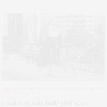
CASACO
,
ENSAIOS INSPIRADORES
,
GORDA FASHION
,
GORDA PODE?
,
HOME
,
LOOKS
,
SAIA
16 DE SETEMBRO DE 2015
Look com saia midi plus size
|