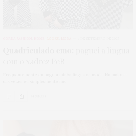
GORDA FASHION
,
HOME
,
LOOKS
,
MODA
4 DE SETEMBRO DE 2025
Quadriculado emo:
paguei a língua
com o xadrez PeB
Frequentemente eu pago a minha língua na moda. Na maioria
das vezes eu simplesmente me…
34 SHARES