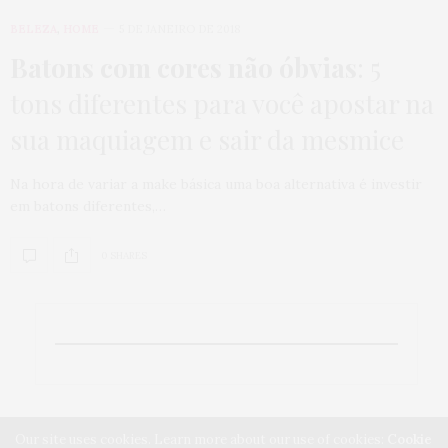
BELEZA
,
HOME
5 DE JANEIRO DE 2018
Batons com cores não óbvias
: 5
tons diferentes para você apostar na
sua maquiagem e sair da mesmice
Na hora de variar a make básica uma boa alternativa é investir
em batons diferentes,…
0 SHARES
Our site uses cookies. Learn more about our use of cookies:
Cookie