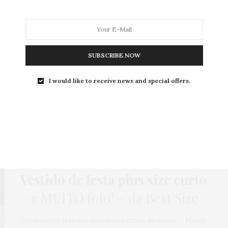
SUBSCRIBE NOW
MODA
MODA MASCULINA
BELEZA
SOBRE
I would like to receive news and special offers.
Tag:
DISCRETA
HOME
,
LOOKS
,
MODA FESTA
,
PUBLI
,
VESTIDO
29 DE MARÇO DE 2018
Vestido de festa plus size curto
– e MUITO fofo! – da Best Size
Olá querida! Não sei nem o que dizer, só sentir… Muito