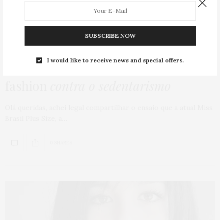
SUBSCRIBE NOW
ENSAIOS INSPIRADORES
,
HOME
,
MODA
16 DE FEVEREIRO DE 2016
I would like to receive news and special offers.
Miss Brasil Plus Size
em ensaio
fashion
contra o sedentarismo
Olá queridas, achei legal compartilhar o ensaio que a atual Miss
Brasil Plus Size, a…
0 SHARES