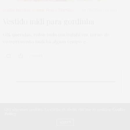
GORDA FASHION
,
LOOKS
,
PUBLI
,
VESTIDO
1 DE OUTUBRO DE 2014
Vestido midi para gordinha
Olá queridas, rolou todo um bafafá em torno do
comprimento midi há algum tempo e…
0 SHARES
Our site uses cookies. Learn more about our use of cookies:
Cookie
Policy
ACCEPT