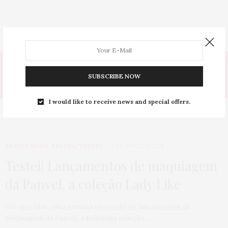
Tag:
SUBSCRIBE NOW
DUO
I would like to receive news and special offers.
BEAUTY NEWS
,
BELEZA
,
TESTEI
5 DE MAIO DE 2014
Testei! Lançamentos de maquiagem
da Panvel, a coleção Lady Like
Olá queridas, essa semana eu recebi os lançamentos de
maquiagem da Panvel, a fofíssima coleção…