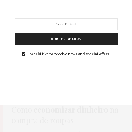
MODA
MODA MASCULINA
BELEZA
SOBRE
SUBSCRIBE NOW
Tag:
ESTAÇÕES
I would like to receive news and special offers.
COMPRAS
,
HOME
,
MODA
12 DE ABRIL DE 2019
Como
economizar dinheiro
na
compra de roupas