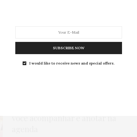
MODA
MODA MASCULINA
BELEZA
SOBRE
SUBSCRIBE NOW
ag:
EVENTOS PRESENCIA
I would like to receive news and special offers.
COMPRAS
,
HOME
,
MODA
,
NEWS
,
PARA IR
,
ROTEIROS
1 DE AGOSTO DE 2022
Eventos de moda plus size
pra
você acompanhar e anotar na
agenda