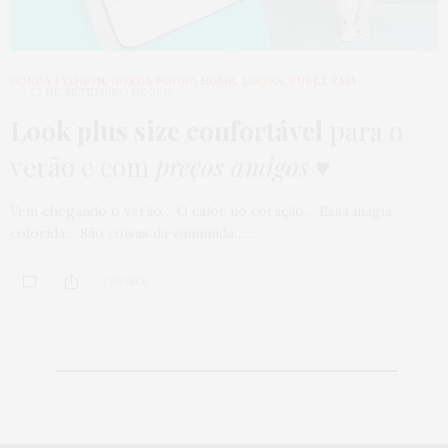
GORDA FASHION
,
GORDA PODE?
,
HOME
,
LOOKS
,
PUBLI
,
SAIA
23 DE SETEMBRO DE 2015
Look plus size confortável
para o
verão e com
preços amigos
♥
Vem chegando o verão… O calor no coração… Essa magia
colorida… São coisas da viiiiiiiiiida……
2 SHARES