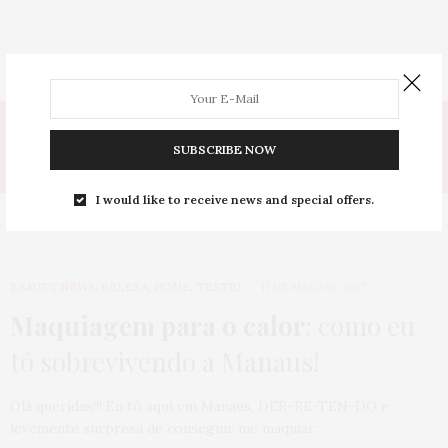
Tag:
SUBSCRIBE NOW
FIT ME
I would like to receive news and special offers.
BEAUTY NEWS
,
BELEZA
,
HOME
,
TESTEI
11 DE MAIO DE 2017
Maquiagem para o calor
: como eu
tô sobrevivendo a Manaus!
Olá queridas!!! Eu tô aqui em Manaus, DER-RE-TEN-DO e
levemente surpresa de conseguir me maquiar…