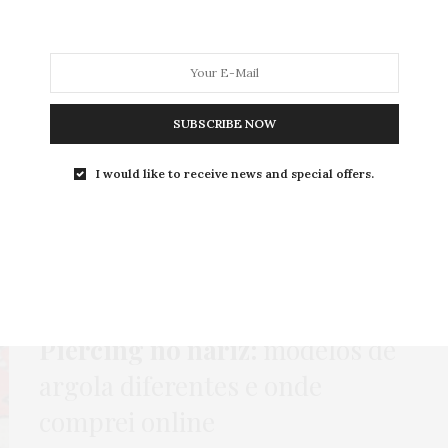
MODA
MODA MASCULINA
BELEZA
SOBRE
SUBSCRIBE NOW
I would like to receive news and special offers.
Tag:
FURO
COMO USAR
,
COMPRAS
,
HOME
,
MODA
31 DE OUTUBRO DE 2017
Piercing no nariz:
modelos de
argola diferentes e onde
comprei online