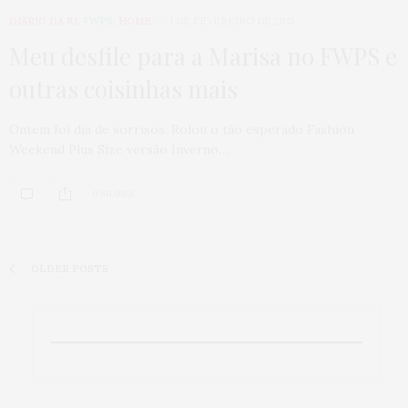
DIÁRIO DA JU
,
FWPS
,
HOME
1 DE FEVEREIRO DE 2015
Meu desfile para a Marisa no FWPS e
outras coisinhas mais
Ontem foi dia de sorrisos. Rolou o tão esperado Fashion
Weekend Plus Size versão Inverno…
0 SHARES
OLDER POSTS