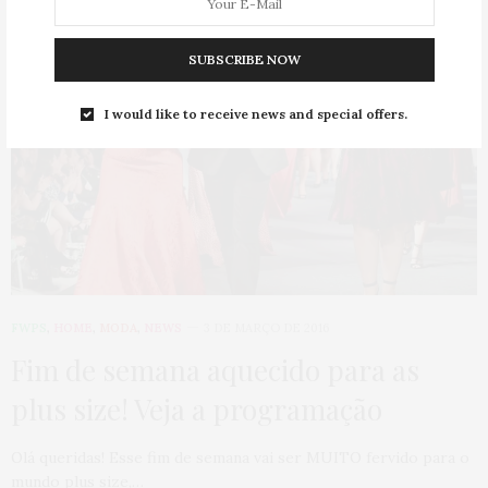
SUBSCRIBE NOW
I would like to receive news and special offers.
FWPS
,
HOME
,
MODA
,
NEWS
3 DE MARÇO DE 2016
Fim de semana aquecido para as
plus size! Veja a programação
Olá queridas! Esse fim de semana vai ser MUITO fervido para o
mundo plus size,…