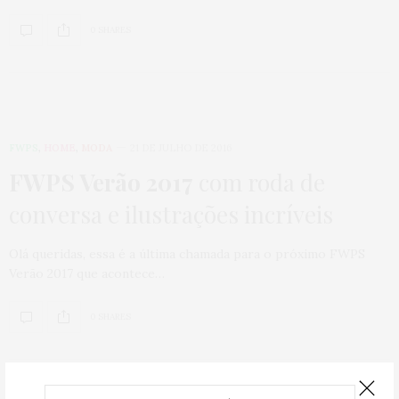
0 SHARES
FWPS
,
HOME
,
MODA
21 DE JULHO DE 2016
FWPS Verão 2017
com roda de
conversa e ilustrações incríveis
Olá queridas, essa é a última chamada para o próximo FWPS
Verão 2017 que acontece…
0 SHARES