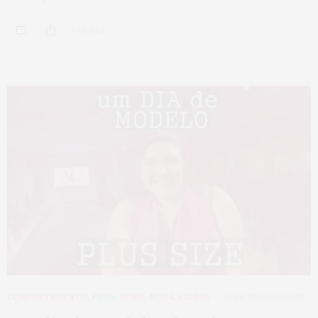
0 SHARES
COMPORTAMENTO
,
FWPS
,
HOME
,
MODA
,
VÍDEOS
31 DE JULHO DE 2015