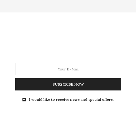
MODA
MODA MASCULINA
BELEZA
SOBRE
Tag:
GARGANTILHA
SUBSCRIBE NOW
COMO USAR
,
HOME
,
MODA
13 DE JULHO DE 2017
I would like to receive news and special offers.
Pescoço gordo
: como usar
gargantilhas sem se sentir
incomodada com o acessório