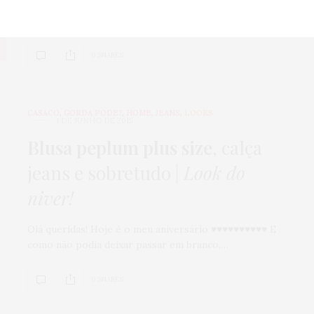
Por mais que tenhamos muito chão a percorrer, o
mercado de moda plus size está…
0 SHARES
CASACO
,
GORDA PODE?
,
HOME
,
JEANS
,
LOOKS
1 DE JUNHO DE 2015
Blusa peplum plus size
, calça
jeans e sobretudo |
Look do
niver!
Olá queridas! Hoje é o meu aniversário ♥♥♥♥♥♥♥♥♥♥ E
como não podia deixar passar em branco,…
0 SHARES