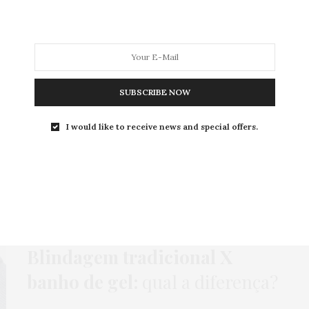
MODA
MODA MASCULINA
BELEZA
SOBRE
SUBSCRIBE NOW
Tag:
GEL CONSTRUTOR
I would like to receive news and special offers.
BELEZA
,
HOME
,
UNHAS
6 DE OUTUBRO DE 2024
Blindagem tradicional X
banho de gel:
qual a diferença?