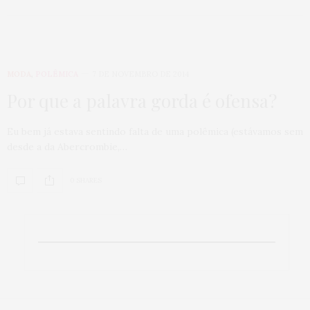
MODA
,
POLÊMICA
7 DE NOVEMBRO DE 2014
Por que a palavra gorda é ofensa?
Eu bem já estava sentindo falta de uma polêmica (estávamos sem
desde a da Abercrombie,…
0 SHARES