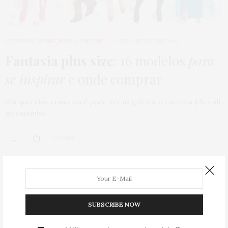
COMPRAS
,
HOME
,
MODA
,
ONLINE
21 DE JANEIRO DE 2016
Fantasia plus size
: 16 modelos
para
se inspirar
e onde comprar
Olá queridas, como você pode ver na galeria aí em cima (clica ali
no cantinho…
0 SHARES
SUBSCRIBE NOW