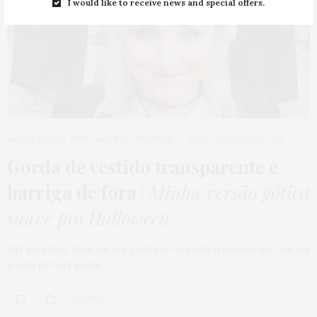
I would like to receive news and special offers.
HOME
,
LOOKS
,
TOP CROPPED
,
VESTIDO
21 DE OUTUBRO DE 2015
Gorda de vestido transparente e
barriga de fora
|
Minha versão gótica
suave pro Halloween
Olá queridas! Hoje vai ter gorda de vestido transparente, vai ter
gorda de barriga de…
0 SHARES