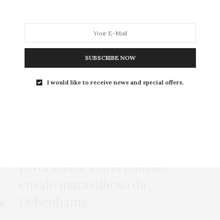
MODA
MODA MASCULINA
BELEZA
SOBRE
SUBSCRIBE NOW
I would like to receive news and special offers.
Tag:
INCLUSÃO
ENSAIOS INSPIRADORES
,
MODA
6 DE NOVEMBRO DE 2013
Diversidade como padrão:
ensaio maravilhoso da
Debenhams