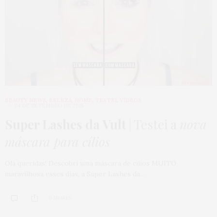
BEAUTY NEWS
,
BELEZA
,
HOME
,
TESTEI
,
VÍDEOS
24 DE SETEMBRO DE 2015
Super Lashes da Vult
| Testei a
nova
máscara para cílios
Olá queridas! Descobri uma máscara de cílios MUITO
maravilhosa esses dias, a Super Lashes da…
0 SHARES