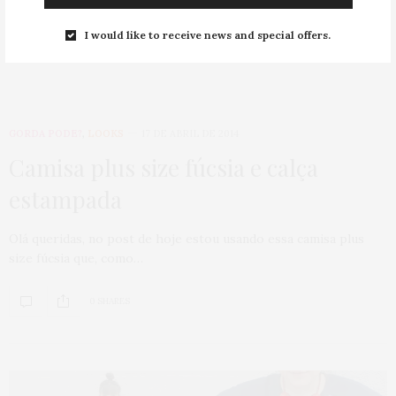
0 SHARES
I would like to receive news and special offers.
GORDA PODE?
,
LOOKS
17 DE ABRIL DE 2014
Camisa plus size fúcsia e calça
estampada
Olá queridas, no post de hoje estou usando essa camisa plus
size fúcsia que, como…
0 SHARES