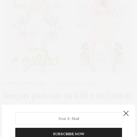
COMPRAS
,
MODA
,
PUBLI
15 DE DEZEMBRO DE 2014
Roupas plus size da KWi e da Cotton
Colors Extra na Flaminga
Olá queridas, a novidade hoje não é boa... É
MARAVILHOSA! As roupas plus size da…
SUBSCRIBE NOW