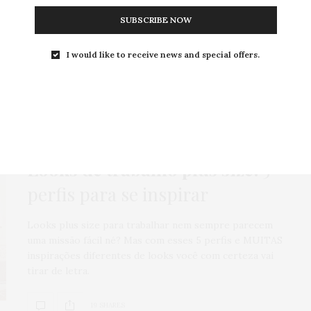
Chegando ao shopping Iguatemi, um dos pontos mais
SUBSCRIBE NOW
ricos de São Paulo, dou de cara…
I would like to receive news and special offers.
2 SHARES
BLAZER
,
COMO USAR
,
HOME
,
LOOKS
,
MODA
,
NEWS
,
ROUBE O LOOK
1 DE SETEMBRO DE 2021
Looks de trabalho plus size:
5
perfis para se inspirar
Looks plus size para trabalhar nem sempre parecem
uma missão fácil né? Mas com esses 5 perfis e MUITAS
inspirações diferentes de looks você com certeza vai
tirar de letra.
19 SHARES