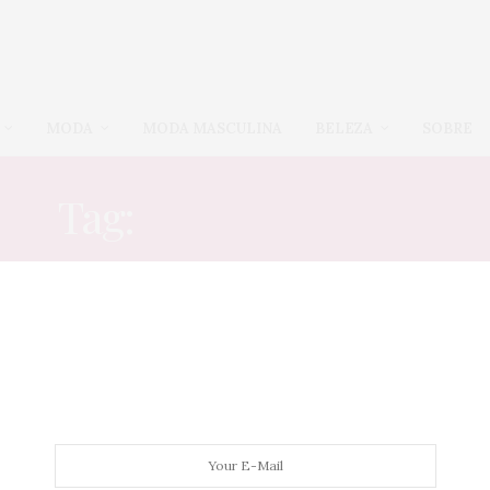
MODA
MODA MASCULINA
BELEZA
SOBRE
Tag:
LA ROBERTITA
ENSAIOS INSPIRADORES
,
HOME
,
MODA
,
NEWS
,
NOTÍCIAS PLUS SIZE
24 DE MARÇO DE 2023
Roupas plus size na C&A? La
Robertita lança coleção
sofisticada até o tam 56