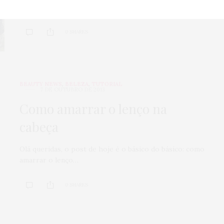
gosto com inspiração de roupas…
0 SHARES
BEAUTY NEWS
,
BELEZA
,
TUTORIAL
7 DE OUTUBRO DE 2013
Como amarrar o lenço na
cabeça
Olá queridas, o post de hoje é o básico do básico: como
amarrar o lenço…
0 SHARES