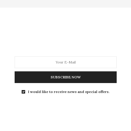
MODA
MODA MASCULINA
BELEZA
SOBRE
Tag:
LENÇO
SUBSCRIBE NOW
I would like to receive news and special offers.
COMO USAR
,
MODA
12 DE OUTUBRO DE 2013
Inspiração: roupas coloridas
para gordinhas!
Olá queridas, fiz uma seleção dos looks que eu mais