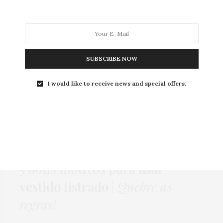
MODA
MODA MASCULINA
BELEZA
SOBRE
SUBSCRIBE NOW
I would like to receive news and special offers.
Tag:
LISTRA
COMO USAR
,
HOME
,
MODA
,
PUBLI
2 DE JUNHO DE 2015
5 bons motivos para
usar
vestido listrado
|
Quebre as
regras!