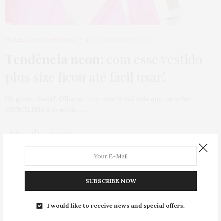
HOME
,
LOOKS
,
VESTIDO
4 DE OUTUBRO DE 2019
Tendência neon:
com esse vestido
plus size ficou até fácil usar!
Oi, gente linda!!! Olha, se tem uma tendência que eu acho
DIFICÍLIMA é o neon……
0 SHARES
SUBSCRIBE NOW
COLETE
,
HOME
,
LOOKS
,
SAIA
25 DE MAIO DE 2016
I would like to receive news and special offers.
Look inspiração plus size
: saia