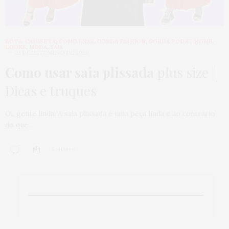
BOTA
,
CAMISETA
,
COMO USAR
,
GORDA FASHION
,
GORDA PODE?
,
HOME
,
LOOKS
,
MODA
,
SAIA
21 DE SETEMBRO DE 2020
Como usar saia plissada
plus size |
Dicas e truques
Oi, gente linda! A saia plissada é uma peça linda e ao contrário
do que…
8 SHARES