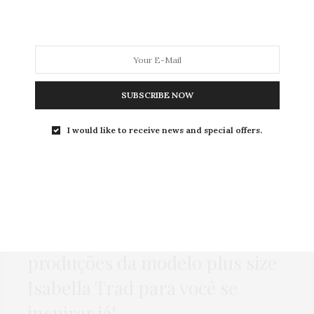
MODA
MODA MASCULINA
BELEZA
SOBRE
SUBSCRIBE NOW
ag:
LOOKS ISABELLA TR
I would like to receive news and special offers.
HOME
,
MODA
,
ROUBE O LOOK
15 DE JANEIRO DE 2018
Looks da Bels:
10 fotos de
produções da modelo plus size
Isabella Trad para você se
inspirar já!