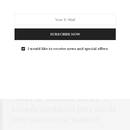
MODA
MODA MASCULINA
BELEZA
SOBRE
SUBSCRIBE NOW
I would like to receive news and special offers.
ag:
LOOKS MARIANA XAVI
HOME
,
MODA
,
ROUBE O LOOK
6 DE DEZEMBRO DE 2017
Looks de Mariana Xavier:
10
fotos de produções plus size da
atriz para você se inspirar