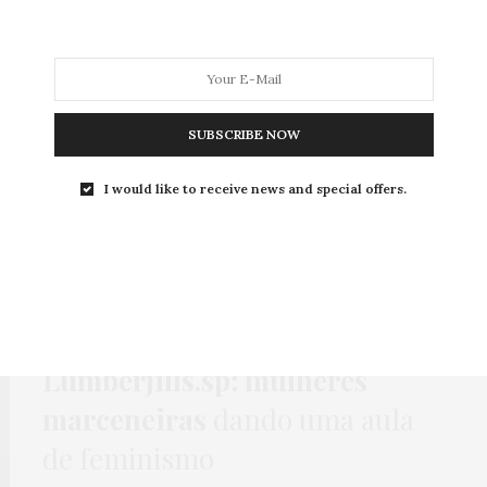
MODA
MODA MASCULINA
BELEZA
SOBRE
SUBSCRIBE NOW
I would like to receive news and special offers.
Tag:
LUMBERJILLS.SP
DECORAÇÃO
,
HOME
,
OBRA
,
PAREDE
,
VÍDEOS
2 DE SETEMBRO DE 2016
Lumberjills.sp: mulheres
marceneiras
dando uma aula
de feminismo