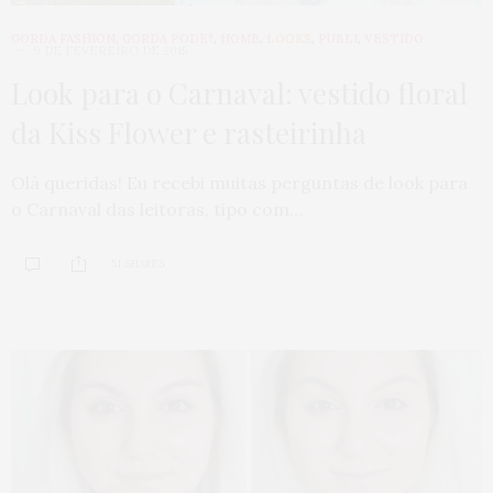
GORDA FASHION
,
GORDA PODE?
,
HOME
,
LOOKS
,
PUBLI
,
VESTIDO
9 DE FEVEREIRO DE 2015
Look para o Carnaval: vestido floral
da Kiss Flower e rasteirinha
Olá queridas! Eu recebi muitas perguntas de look para
o Carnaval das leitoras, tipo com…
51 SHARES