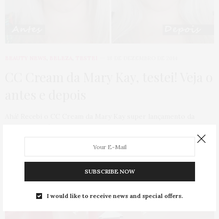
BEAUTY NEWS
,
BELEZA
,
TESTEI
18 DE DEZEMBRO DE 2014
CC Cream da Mary Kay, testei! Veja o
antes e depois
Ahá! Recebi o CC Cream da Mary Kay super lançamento da
marca nesse final de…
0 SHARES
SUBSCRIBE NOW
I would like to receive news and special offers.