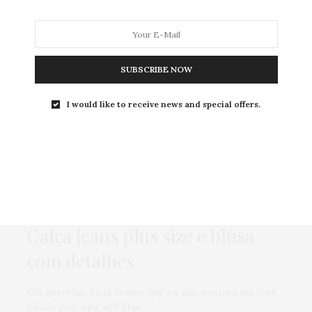
SUBSCRIBE NOW
MODA
MODA MASCULINA
BELEZA
SOBRE
I would like to receive news and special offers.
Tag:
MANGA 3/4
GORDA PODE?
,
LOOKS
4 DE JUNHO DE 2014
Calça jeans plus size e blusa
com detalhes
Olá queridas, fazia tempo que eu não postava um look
básico por aqui, né? Mas…