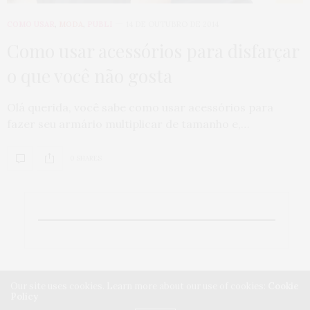
COMO USAR
,
MODA
,
PUBLI
14 DE OUTUBRO DE 2014
Como usar acessórios para disfarçar
o que você não gosta
Olá querida, você sabe como usar acessórios para
fazer seu armário multiplicar de tamanho e,…
0 SHARES
Our site uses cookies. Learn more about our use of cookies:
Cookie
Policy