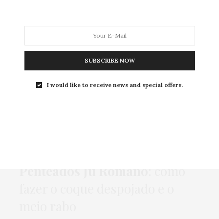
MODA
MODA MASCULINA
BELEZA
SOBRE
SUBSCRIBE NOW
I would like to receive news and special offers.
Tag:
MEIO RABO
BELEZA
,
CABELO
,
HOME
,
TUTORIAL
18 DE NOVEMBRO DE 2017
Penteados Ju Romano
: como
fazer o coque despojado e o
meio rabo